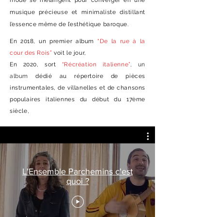
mode se mélangent pour converger en une
musique précieuse et minimaliste distillant
l’essence même de l’esthétique baroque.
En 2018, un premier album
“De la rue à la
cour des Rois”
voit le jour,
En 2020, sort
“Récréation italienne”
, un
album
dédié au répertoire de pièces
instrumentales, de villanelles et de chansons
populaires italiennes du début du 17ème
siècle,
L'Ensemble Parchemins c'est
quoi ?