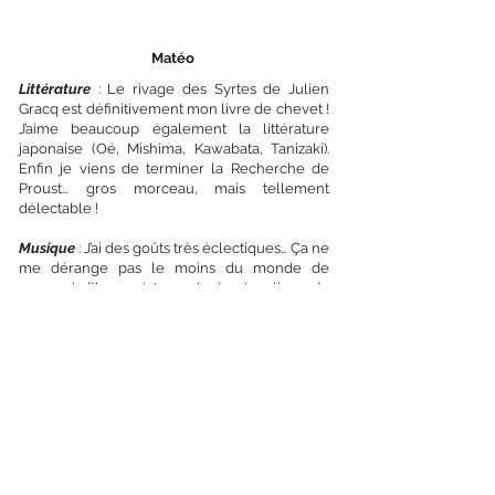
Matéo
Littérature
: Le rivage des Syrtes de Julien
Gracq est définitivement mon livre de chevet !
J’aime beaucoup également la littérature
japonaise (Oé, Mishima, Kawabata, Tanizaki).
Enfin je viens de terminer la Recherche de
Proust… gros morceau, mais tellement
délectable !
Musique
: J’ai des goûts très éclectiques… Ça ne
me dérange pas le moins du monde de
passer de l’Arpeggiata ou du dernier album de
Pino de Vittorio à Stupeflip ou Eminem en
passant par Rodolphe Burger ou Lo cor de la
plana. Côté guitare c’est Xavier-Diaz Latorre et
Anna Kowalska et Anton Birula de Lute Duo
mes préférés !
Cinéma
:
L’ïle nue
de Kaneto Shindo et
La
femme des sables
de Techigahara, les films
d'Ozu pour le japon. Les films de Lumet et de
Clouzot.