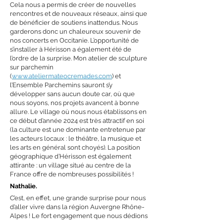
Cela nous a permis de créer de nouvelles
rencontres et de nouveaux réseaux, ainsi que
de bénéficier de soutiens inattendus. Nous
garderons donc un chaleureux souvenir de
nos concerts en Occitanie. L’opportunité de
s’installer à Hérisson a également été de
l’ordre de la surprise. Mon atelier de sculpture
sur parchemin
(
www.ateliermateocremades.com
) et
l’Ensemble Parchemins sauront s’y
développer sans aucun doute car, où que
nous soyons, nos projets avancent à bonne
allure. Le village où nous nous établissons en
ce début d’année 2024 est très attractif en soi
(la culture est une dominante entretenue par
les acteurs locaux : le théâtre, la musique et
les arts en général sont choyés). La position
géographique d’Hérisson est également
attirante : un village situé au centre de la
France offre de nombreuses possibilités !
Nathalie
.
C’est, en effet, une grande surprise pour nous
d’aller vivre dans la région Auvergne Rhône-
Alpes ! Le fort engagement que nous dédions