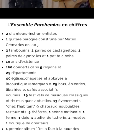
L'
Ensemble Parchemins
en chiffres
2
chanteurs-instrumentistes
1
guitare baroque construite par Matéo
Crémades en 2015
2
tambourins,
2
paires de castagnettes,
2
paires de cymbales et
1
petite cloche
10
ans d'existence
160
concerts dans
9
régions et
29
départements
40
églises,chapelles et abbayes à
l’acoustique remarquable.
25
bars, épiceries,
librairies et cafés associatifs
écumés...
19
festivals de musiques classiques
et de musiques actuelles,
13
événements
"chez l'habitant".
9
châteaux inoubliables,
restaurants,
5
théâtres,
1
scène nationale,
1
ferme,
1
dojo,
1
atelier de lutherie,
2
musées,
1
boutique de créateurs…
1
premier album "De la Rue à la cour des