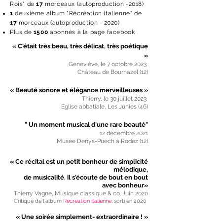
Rois" de
17
morceaux (
autoproduction -2018)
1
deuxième album "Récréation italienne" de
17
morceaux
(
autoproduction -
2020)
Plus de
1500
abonnés à la page facebook
« C'était très beau, très délicat, très poétique
»
Geneviève, le 7 octobre 2023
Château de Bournazel (12)
« Beauté sonore et élégance merveilleuses »
Thierry, le 30 juillet 2023
Eglise abbatiale, Les Junies (46)
" Un moment musical d'une rare beauté"
12 décembre 2021
Musée Denys-Puech à Rodez (12)
« Ce récital est un petit bonheur de simplicité
mélodique,
de musicalité, il s'écoute de bout en bout
avec bonheur»
Thierry Vagne, Musique classique & co. Juin 2020
Critique de l'album
Récréation italienne
, sorti en 2020
« Une soirée simplement- extraordinaire ! »