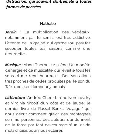
distraction, qui souvent s’entremêle à toutes
formes de pensées.
Nathalie
Jardin
: La multiplication des végétaux,
notamment par le semis, est très addictive.
L’attente de la graine qui germe (ou pas) fait
s’écouler toutes les saisons comme une
ritournelle…
Musique
: Manu Théron sur scène. Un modèle
d’énergie et de musicalité qui réveille tous les
sens et me rend heureuse ! Des sensations
très proches de celles produites par le son du
Taïko, puissant tambour japonais.
Littérature
: Andrée Chedid, Irène Nemirovsky
et Virginia Woolf d’un côté et de l’autre, le
dernier livre de Russel Banks ‘Voyager’ qui
nous décrit comment gravir des montagnes
comme personne… des auteurs qui donnent
de la force par tant de courage réuni et de
mots choisis pour nous éclairer.