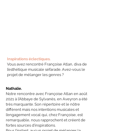
Inspirations éclectiques.
Vous avez rencontré Françoise Atlan, diva de
l’esthétique musicale séfarade. Avez-vous le
projet de mélanger les genres ?
Nathalie.
Notre rencontre avec Françoise Atlan en août
2021 à l’Abbaye de Sylvanès, en Aveyron a été
très marquante. Son répertoire et le nôtre
diffèrent mais nos intentions musicales et
l’engagement vocal qui, chez Françoise, est
remarquable, nous rapprochent et créent de
fortes sources d’inspirations.
Pour l’instant, aucun projet de mélanger la