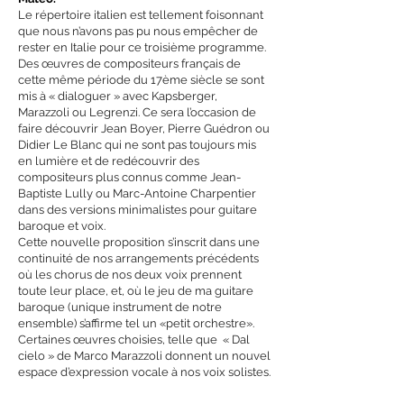
Le répertoire italien est tellement foisonnant
que nous n’avons pas pu nous empêcher de
rester en Italie pour ce troisième programme.
Des œuvres de compositeurs français de
cette même période du 17ème siècle se sont
mis à « dialoguer » avec Kapsberger,
Marazzoli ou Legrenzi. Ce sera l’occasion de
faire découvrir Jean Boyer, Pierre Guédron ou
Didier Le Blanc qui ne sont pas toujours mis
en lumière et de redécouvrir des
compositeurs plus connus comme Jean-
Baptiste Lully ou Marc-Antoine Charpentier
dans des versions minimalistes pour guitare
baroque et voix.
Cette nouvelle proposition s’inscrit dans une
continuité de nos arrangements précédents
où les chorus de nos deux voix prennent
toute leur place, et, où le jeu de ma guitare
baroque (unique instrument de notre
ensemble) s’affirme tel un «petit orchestre».
Certaines œuvres choisies, telle que « Dal
cielo » de Marco Marazzoli donnent un nouvel
espace d’expression vocale à nos voix solistes.