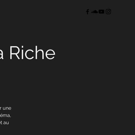
TES
PROGRAMMES
CONTACT
a Riche
r une
inéma,
et au