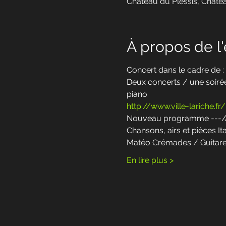
Château du Plessis, Châtea
À propos de 
Concert dans le cadre d
Deux concerts / une soirée
piano
http://www.ville-lariche.
Nouveau programme ---/
Chansons, airs et pièces It
Matéo Crémades / Guitare
En lire plus >