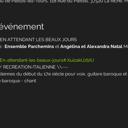
u de Plessis-lez-Tours, 118 Rue du Plessis, 37520 La Riche, F
l'événement
e : EN ATTENDANT LES BEAUX JOURS
 : 
Ensemble Parchemins
 et 
Angélina et Alexandra Natal
 M
fr/En-attendant-les-beaux-jours#.XuizakUzbIU
/ RECREATION ITALIENNE \\---
aliennes du début du 17e siècle pour voix, guitare baroque et
 baroque - chant