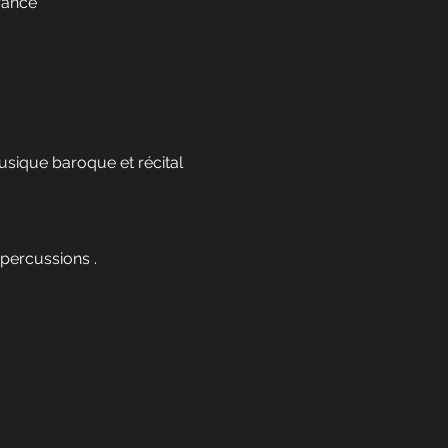
rance
usique baroque et récital 
 percussions .