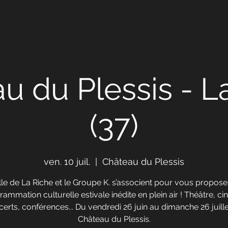
PARCHEMINS
MUSIQUE
CONCERTS
VIDEOS / PHOTOS / ACTUALI
u du Plessis - L
(37)
ven. 10 juil.
  |  
Château du Plessis
ille de La Riche et le Groupe K. s’associent pour vous propose
ammation culturelle estivale inédite en plein air ! Théâtre, c
erts, conférences... Du vendredi 26 juin au dimanche 26 juill
Château du Plessis.