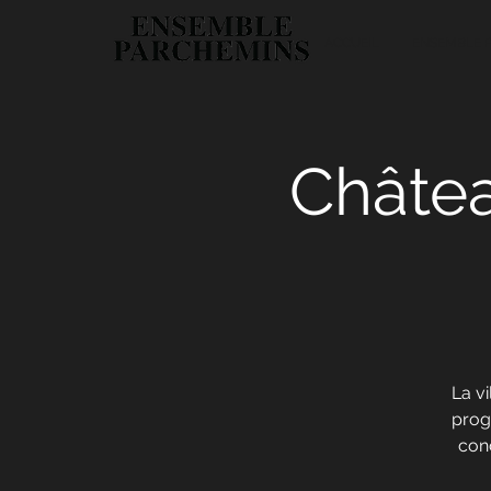
ACCUEIL
ENSEMBLE 
Châtea
La v
progr
conc