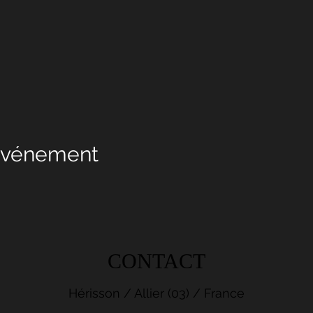
 événement
CONTACT
Hérisson / Allier (03) / France