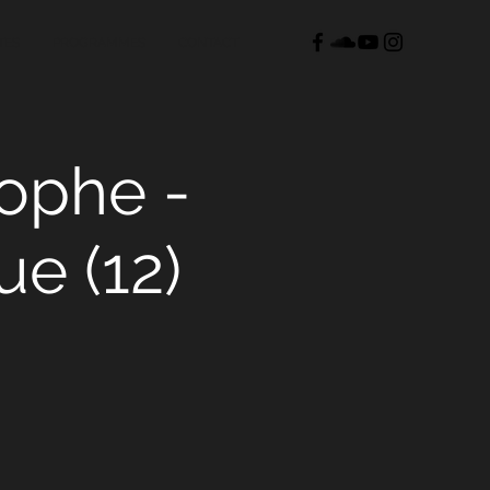
TES
PROGRAMMES
CONTACT
tophe -
e (12)