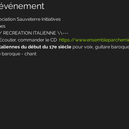
l'événement
ciation Sauveterre Initiatives
nes
/ RECREATION ITALIENNE \\---
. Ecouter, commander le CD  
https://www.ensembleparchem
italiennes du début du 17e siècle
 pour voix, guitare baroqu
 baroque - chant