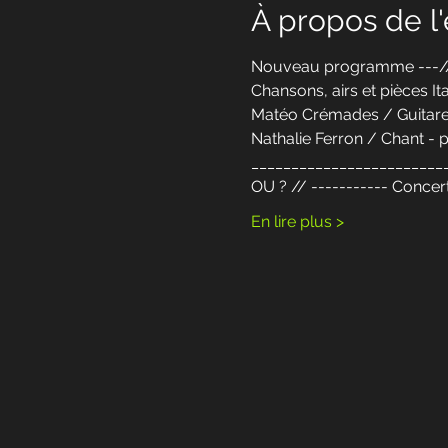
À propos de 
Nouveau programme ---/
Chansons, airs et pièces It
Matéo Crémades / Guitare
Nathalie Ferron / Chant - 
________________________
OU ? // ----------- Concer
En lire plus >