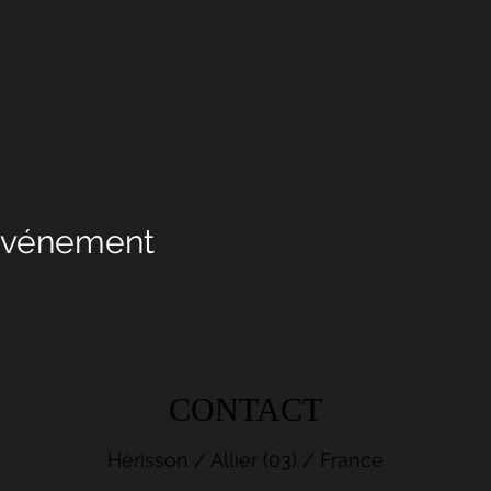
 événement
CONTACT
Hérisson / Allier (03) / France