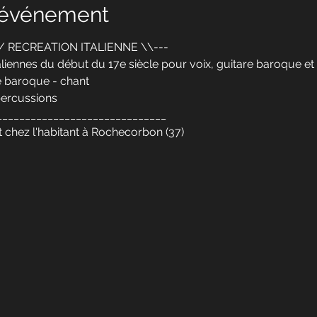
l'événement
/ RECREATION ITALIENNE \\--- 
aliennes du début du 17e siècle pour voix, guitare baroque et
 baroque - chant
percussions
______________________________
t chez l'habitant à Rochecorbon (37) 