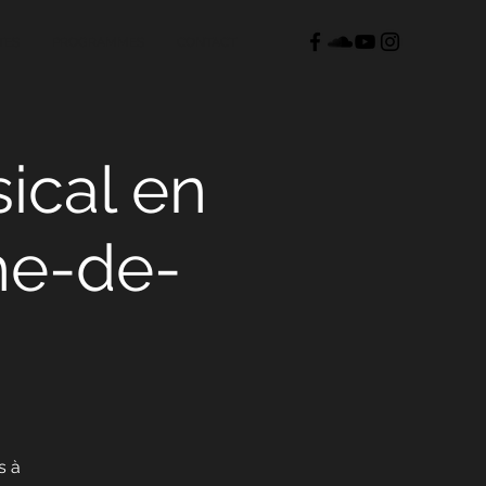
TES
PROGRAMMES
CONTACT
ical en
he-de-
s à