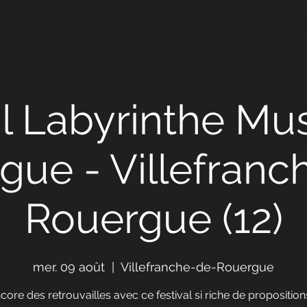
PARCHEMINS
MUSIQUE
CONCERTS
VIDEOS / PHOTOS / ACTUALI
al Labyrinthe Mus
gue - Villefranc
Rouergue (12)
mer. 09 août
  |  
Villefranche-de-Rouergue
core des retrouvailles avec ce festival si riche de proposition