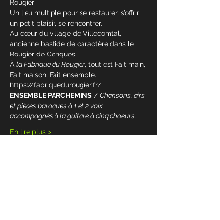
Rougier
Un lieu multiple pour se restaurer, s’offrir 
un petit plaisir, se rencontrer.
Au cœur du village de Villecomtal, 
ancienne bastide de caractère dans le 
Rougier de Conques.
À 
la Fabrique du Rougier
, tout est Fait main, 
Fait maison, Fait ensemble.
https://fabriquedurougier.fr/
ENSEMBLE PARCHEMINS
 / 
Chansons, airs 
et pièces baroques à 1 et 2 voix 
accompagnés à la guitare à cinq choeurs.
En lire plus >
Partager cet événement