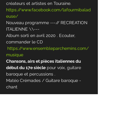
créateurs et artistes en Touraine.
https://www.facebook.com/lafourmibalad
euse/
Nouveau programme ---// RECREATION 
ITALIENNE \\--- 
Album sorti en avril 2020 . Ecouter, 
commander le CD 
https://www.ensembleparchemins.com/
musique
Chansons, airs et pièces italiennes du 
début du 17e siècle
 pour voix, guitare 
baroque et percussions .
Matéo Crémades / Guitare baroque - 
chant
En lire plus >
Partager cet événement